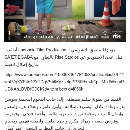
Life Style
Radio
Fashion
أطلقت Lagoonie Film Production مؤخرًا الملصق التشويقي لـ
SA'ET EGABA بالتعاون مع Rise Studios قبل إعلان الاستوديو عن
Quizzes
تاريخ إطلاق الفيلم.
Language
https://www.facebook.com/100063464784053/posts/pfbid0JL4Y
wuLVqXYF4n42YTDgVSbfMgziz4gPPSfFhmJr1pUMbJWxzpP
English
Arabic
UDKAh1BVDfCJCl/؟d=n&mibextid=l066k
الفيلم من بطولة سليم مصطفى إلى جانب النجوم النجمية سوسن
بدر ، وغادة عادل ، وشريف سلامة ، وأيتن عامر ، ونجلاء بدر ، وانتصار
، وإيمان السيد ، ومحمد ثروت ، وبدرية طلبة ، وأحمد فتحي ، وفيدرة ،
وفراس سعيد ، ومراد. مكرم وأحمد طلعت ولطيفة فهمي ومجدي
البحري إلى جانب المطرب الشعبي عمر كمال.