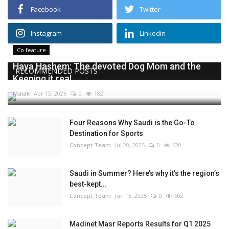
Facebook
Twitter
Instagram
Linkedin
Co feature
Haya Hashem: The devoted Dog Mom and the
RECOMMENDED POSTS
Keeping it real...
Malak
Apr 15, 2026
0
182
Four Reasons Why Saudi is the Go-To
Destination for Sports
Concept Team
Jul 20, 2025
0
620
Saudi in Summer? Here’s why it’s the region’s
best-kept...
Concept Team
Jun 16, 2025
0
502
Madinet Masr Reports Results for Q1 2025