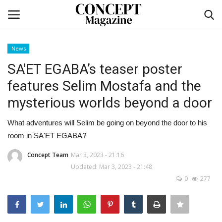
News
Login
Register
SA'ET EGABA’s teaser poster
features Selim Mostafa and the
Home
mysterious worlds beyond a door
Contact
What adventures will Selim be going on beyond the door to his
room in SA'ET EGABA?
CO Magazine List
Concept Team
Mar 3, 2023 - 21:16
Co feature
Updated: Mar 3, 2023 - 21:48
0
277
Self-care
co feature