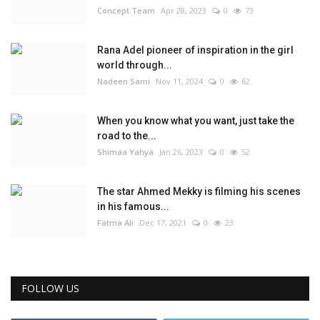
Concept Team
Apr 28, 2023
0
73
Rana Adel pioneer of inspiration in the girl
world through...
Nadeen Sami
Nov 11, 2024
0
62
When you know what you want, just take the
road to the...
Shimaa Yahya
Jan 26, 2023
0
52
The star Ahmed Mekky is filming his scenes
in his famous...
Fatma Ali
Dec 17, 2021
0
23
FOLLOW US