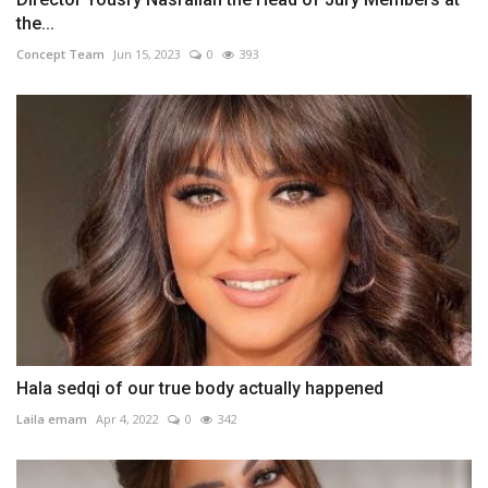
the...
Concept Team
Jun 15, 2023
0
393
Hala sedqi of our true body actually happened
Laila emam
Apr 4, 2022
0
342