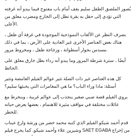
يُصور الملصق الطفل سليم يقف أمام باب مفتوح فيما يبدو أنه غرفته
التي تؤدي إلى حقل به بقرة تطل إلى الخارج ومضرب معلق من
الأعلى.
بصرف النظر عن الألعاب النموذجية الموجودة في غرفة أي طفل ،
هناك بعض العناصر الأخرى غير العادية على الأرض ، بما في ذلك
مسدس بجوار أسطوانة ، وزجاجة طفل ، ومخروط مرور.
أيضًا ، سترة شرطة المرور وما يبدو أنه رداء بطل خارق معلق على
الحائط.
كل هذه العناصر غير ذات الصلة تثير عوالم الفيلم الغامضة وتثير
أسئلة: ماذا وراء الباب؟
ما هي المغامرات التي يخبئها سليم؟
يروي الفيلم قصة صبي صغير ينجذب إلى عوالم غريبة ، وينخرط مع
عائلات مختلفة في مواقف مثيرة للاهتمام ، بعضها يعرض حياته
للخطر.
قدم أحمد شيكو الفيلم الذي كتبه محمد خضر من ورشة وارع عيناب
وشيرين علاء وأحمد شيكو.
كما يخرج فيلم SAET EGABA من إخراج