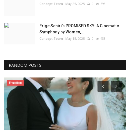
Concept Team
May 25, 2025
0
698
Erige Sehiri’s PROMISED SKY: A Cinematic
Symphony by Women,...
Concept Team
May 15, 2025
0
438
RANDOM POSTS
Emotion