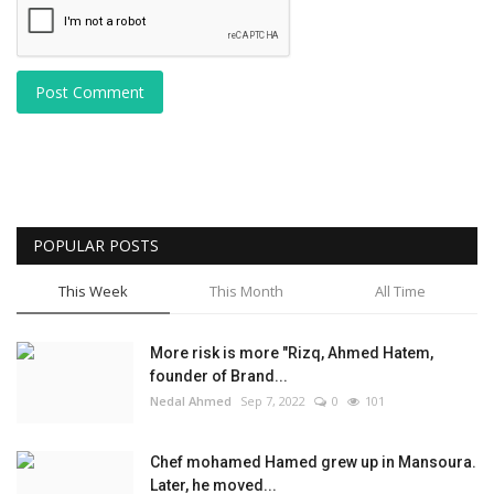
Post Comment
POPULAR POSTS
This Week
This Month
All Time
More risk is more "Rizq, Ahmed Hatem,
founder of Brand...
Nedal Ahmed
Sep 7, 2022
0
101
Chef mohamed Hamed grew up in Mansoura.
Later, he moved...