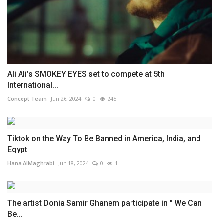
Ali Ali’s SMOKEY EYES set to compete at 5th
International...
Concept Team
Jun 26, 2024
0
245
Tiktok on the Way To Be Banned in America, India, and
Egypt
Hana AlMaghrabi
Jun 18, 2024
0
1
The artist Donia Samir Ghanem participate in " We Can
Be...