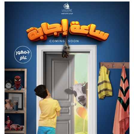
Middle East
CO Magazine List
Co Magazine Team
Startups
Entrepreneurship
Real Estate
Egypt
Sport
RSS News