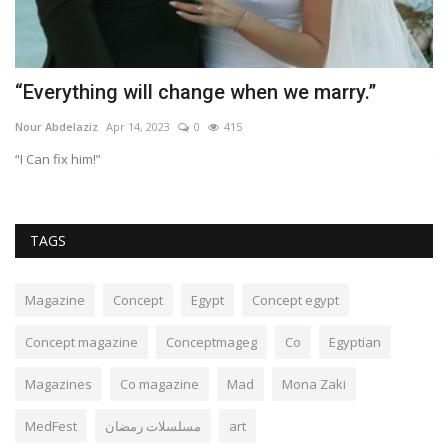
“Everything will change when we marry.”
N
g
Nour Abdelaziz
Apr 14, 2023
0
415
Ja
“I Can fix him!”
TAGS
Magazine
Concept
Egypt
Concept egypt
Concept magazine
Conceptmageg
Co
Egyptian
Magazines
Co magazine
Mad
Mona Zaki
MedFest
مسلسلات رمضان
art